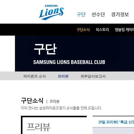
본문내용 바로가기
메인메뉴 바로가기
구단
선수단
경기정보
구단소식
히스토리
엠블럼 캐릭
구단
라이온즈 소식
프리뷰
외부감사보고서
구단소식
|
프리뷰
미리 만나는 삼성라이온즈경기 소식들을 전해 드립니다.
[9일 프리뷰] ‘특급 
프리뷰