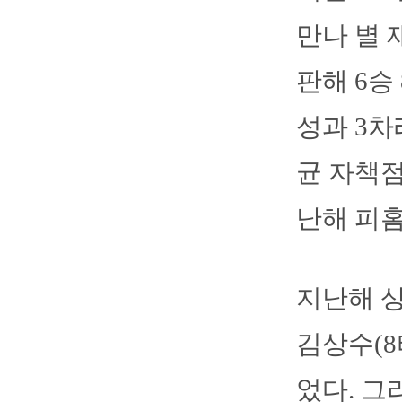
만나 별 
판해 6승
성과 3차
균 자책점
난해 피홈
지난해 상
김상수(8
었다. 그