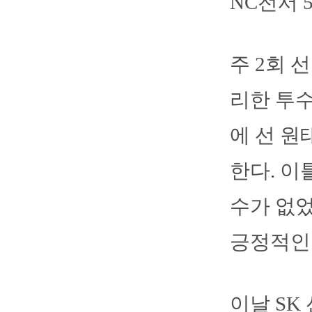
NC전서 
주 2회 
리한 투수
에 선 원
한다. 이
수가 없었
긍정적인 
이날 SK