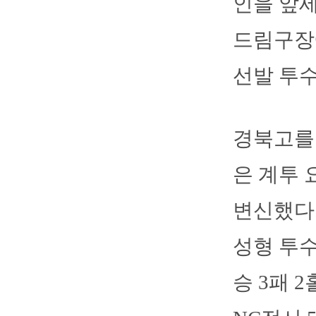
인을 앞세
드림구장
선발 투수
경북고를 
은 계투 
변신했다.
성형 투수
승 3패 2