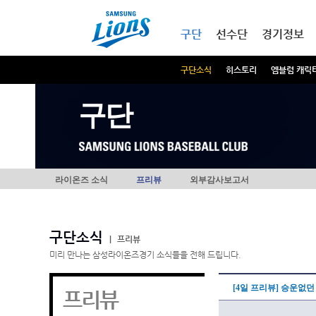
본문내용 바로가기
메인메뉴 바로가기
구단
선수단
경기정보
구단소식
히스토리
엠블럼 캐릭
구단
라이온즈 소식
프리뷰
외부감사보고서
구단소식
|
프리뷰
미리 만나는 삼성라이온즈경기 소식들을 전해 드립니다.
[4일 프리뷰] 승운없던
프리뷰