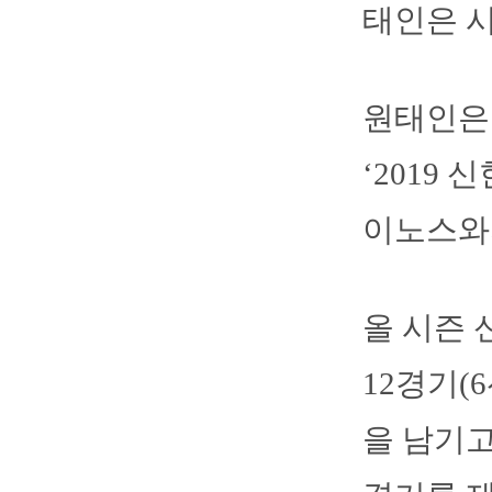
태인은 시
원태인은
‘2019 
이노스와
올 시즌 
12경기(
을 남기고