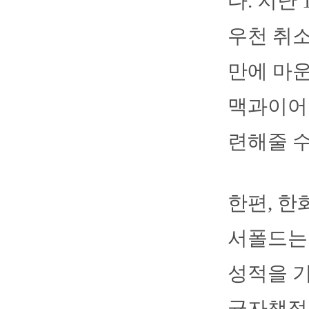
다. 지난
우천 취소
만에 마운
맥과이어
련해줄 수
한편, 한
서폴드는 
성적을 기
균자책점 