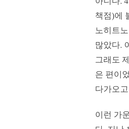
아니다. 
책점)에 
노히트노런
많았다. 
그래도 제
은 편이
다가오고 
이런 가