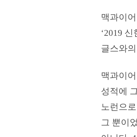
맥과이어
‘2019 
글스와의
맥과이어는
성적에 그
노런으로 
그 뿐이었