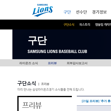
본문내용 바로가기
메인메뉴 바로가기
구단
선수단
경기정보
구단소식
히스토리
엠블럼 캐릭
구단
라이온즈 소식
프리뷰
외부감사보고서
구단소식
|
프리뷰
미리 만나는 삼성라이온즈경기 소식들을 전해 드립니다.
[21일 프리뷰] '추가
프리뷰