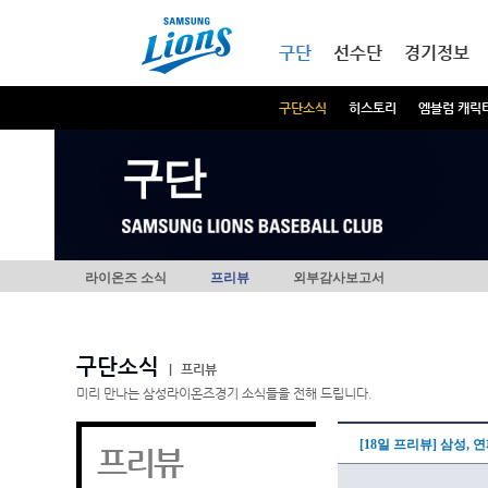
본문내용 바로가기
메인메뉴 바로가기
구단
선수단
경기정보
구단소식
히스토리
엠블럼 캐릭
구단
라이온즈 소식
프리뷰
외부감사보고서
구단소식
|
프리뷰
미리 만나는 삼성라이온즈경기 소식들을 전해 드립니다.
[18일 프리뷰] 삼성,
프리뷰