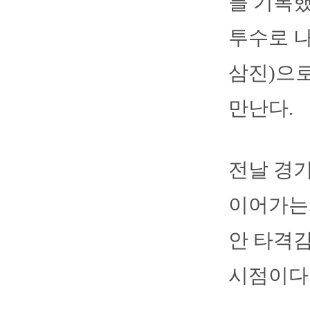
를 기록했
투수로 나
삼진)으로
만난다.
전날 경
이어가는게
안 타격
시점이다