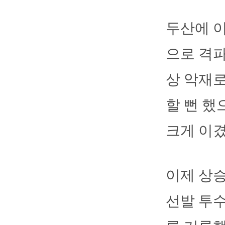
두산에 이
으로 격파
상 악재로
할 뻔 했
크게 이겼
이제 상승
선발 투수