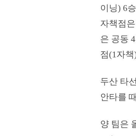
이닝) 6
자책점은 
은 공동 
점(1자책
두산 타선
안타를 때
양 팀은 