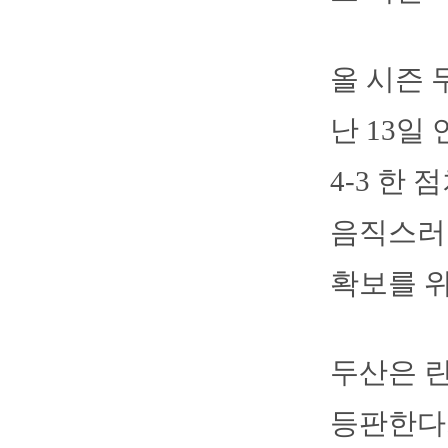
올 시즌 
난 13일
4-3 한
음직스러
확보를 위
두산은 
등판한다.