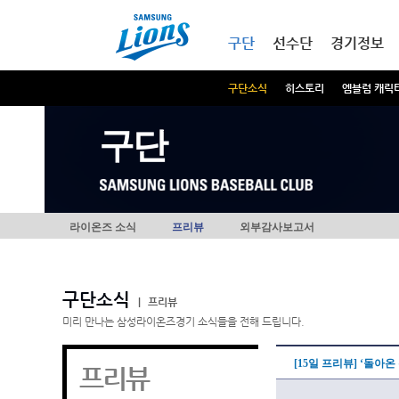
본문내용 바로가기
메인메뉴 바로가기
구단
선수단
경기정보
구단소식
히스토리
엠블럼 캐릭
구단
라이온즈 소식
프리뷰
외부감사보고서
구단소식
|
프리뷰
미리 만나는 삼성라이온즈경기 소식들을 전해 드립니다.
[15일 프리뷰] ‘돌아
프리뷰