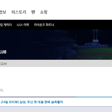
정보
히스토리
팬
쇼핑
럼 캐릭터
GO! 라팍
라이온즈 파트너
보고서
다.
[14일 프리뷰] 삼성, 두산 첫 대결 완패 설욕할까