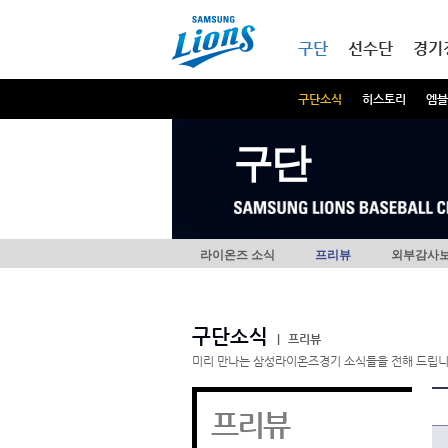
본문내용 바로가기
메인메뉴 바로가기
구단
선수단
경기
구단소식
히스토리
엠블
구단
라이온즈 소식
프리뷰
외부감사
구단소식
|
프리뷰
미리 만나는 삼성라이온즈경기 소식들을 전해 드립니
프리뷰