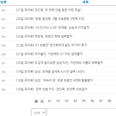
번호
제목
[27일 프리뷰] 정인욱, 두 번째 선발 등판 어떤 모습?
303
[26일 프리뷰] ‘맏형’ 윤성환, 9월 첫승향한 5번째 도전
302
[25일 프리뷰] 'SK전 ERA 0.00' 최채흥, 상승세 이어갈까
301
[24일 프리뷰] 백정현, 포항전 패배 설욕할까
300
[22일 프리뷰] ‘KT 최종전’ 정인욱에게 달린 세 마리 토끼
299
[21일 프리뷰] 라이블리, 이번에도 KT 타선 잠재울까
298
[20일 프리뷰] 뜨겁게 달아오른 삼성 타선, 이번에도 서폴드 맹폭할까
297
[19일 프리뷰] 삼성, 최채흥 앞세워 KIA전 설욕 나선다
296
[18일 프리뷰] 삼성, '약속의 땅' 포항 최종전 4연패 탈출할까
295
[16일 프리뷰] '깜짝 선발 카드' 정인욱, 반전투 선보일까
294
91
92
93
94
95
96
97
98