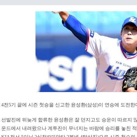
4전5기 끝에 시즌 첫승을 신고한 윤성환(삼성)이 연승에 도전한
선발진에 뒤늦게 합류한 윤성환은 잘 던지고도 승운이 따르지 않
운드에서 내려왔으나 계투진이 무너지는 바람에 승리를 놓친 적도
KIA전서 5이닝 2실점(9피안타 2볼넷 4탈삼진)으로 시즌 첫승의