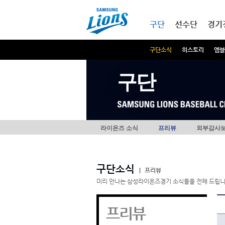
본문내용 바로가기
메인메뉴 바로가기
구단
선수단
경기
구단소식
히스토리
엠블
구단
라이온즈 소식
프리뷰
외부감사
구단소식
|
프리뷰
미리 만나는 삼성라이온즈경기 소식들을 전해 드립니
프리뷰