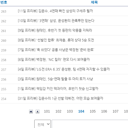
번호
제목
[11일 프리뷰] 김윤수, 4연패 빠진 삼성의 구세주 될까
263
[10일 프리뷰] '3연패' 삼성, 윤성환의 관록투만 믿는다
262
[9일 프리뷰] 원태인, 후반기 첫 등판의 악몽을 지워라
261
[8일 프리뷰] '선발진 합류' 최채흥, 롯데 상대 5승 도전
260
[7일 프리뷰] ‘푹 쉬었다’ 공룡 사냥꾼 백정현 ‘준비 완료’
259
[6일 프리뷰] 백정현, 'NC 킬러' 면모 다시 보여줄까
258
[4일 프리뷰] ‘LG전 ERA 6.35’ 윤성환, 팀 4연패 저지할 수 있을까
257
[3일 프리뷰] 원태인, 5승-연패 탈출 두 마리 토끼 사냥
256
[1일 프리뷰] 책임감 커진 맥과이어, 후반기 첫승 신고할까
255
[31일 프리뷰] 김윤수의 1군 선발 데뷔전, 어떤 모습 보여줄까
254
101
102
103
104
105
106
107
10