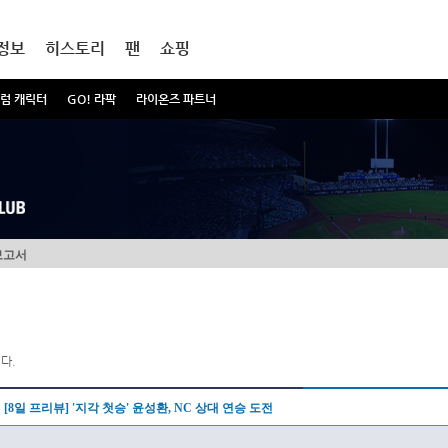
정보
히스토리
팬
쇼핑
럼 캐릭터
GO! 라팍
라이온즈 파트너
보고서
다.
[8일 프리뷰] '지각 첫승' 윤성환, NC 상대 연승 도전