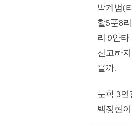
박계범(타
할5푼8리
리 9안타
신고하지 
을까.
문학 3연
백정현이 