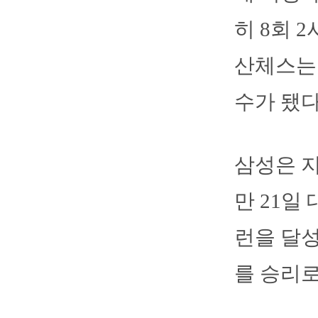
히 8회 
산체스는 
수가 됐다
삼성은 지
만 21일
런을 달성
를 승리로