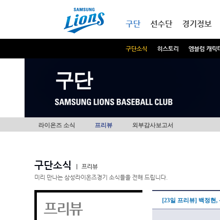
본문내용 바로가기
메인메뉴 바로가기
구단
선수단
경기정보
구단소식
히스토리
엠블럼 캐릭
구단
라이온즈 소식
프리뷰
외부감사보고서
구단소식
|
프리뷰
미리 만나는 삼성라이온즈경기 소식들을 전해 드립니다.
[23일 프리뷰] 백정
프리뷰