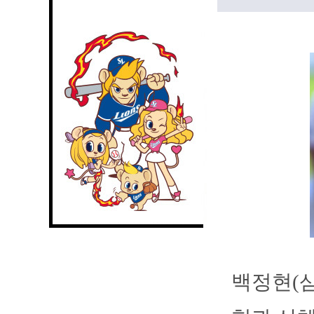
백정현(삼