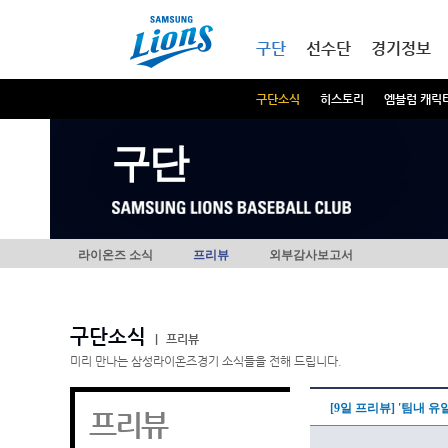
본문내용 바로가기
메인메뉴 바로가기
구단
선수단
경기정보
구단소식
히스토리
엠블럼 캐릭
구단
라이온즈 소식
프리뷰
외부감사보고서
구단소식
|
프리뷰
미리 만나는 삼성라이온즈경기 소식들을 전해 드립니다.
[9일 프리뷰] '팀내 유
프리뷰