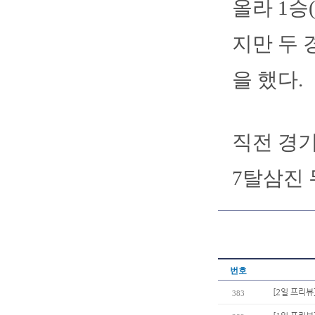
올라 1승
지만 두 
을 했다.
직전 경기
7탈삼진
번호
[2일 프리뷰
383