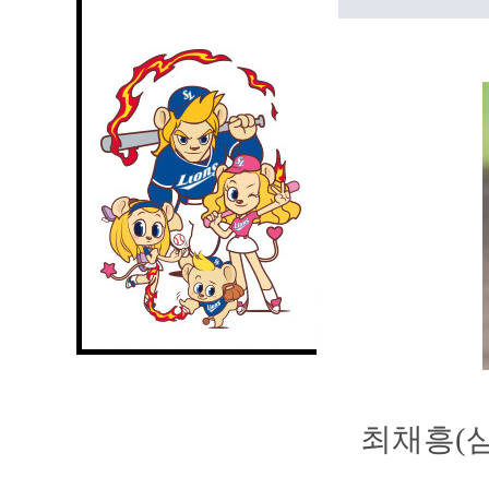
최채흥(삼