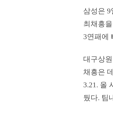
삼성은 9
최채흥을 
3연패에 
대구상원
채흥은 데
3.21. 
뒀다. 팀