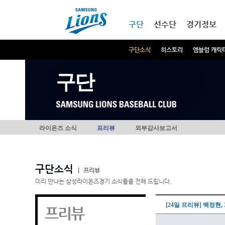
본문내용 바로가기
메인메뉴 바로가기
구단
선수단
경기정보
구단소식
히스토리
엠블럼 캐릭
구단
라이온즈 소식
프리뷰
외부감사보고서
구단소식
|
프리뷰
미리 만나는 삼성라이온즈경기 소식들을 전해 드립니다.
[24일 프리뷰] 백정현
프리뷰