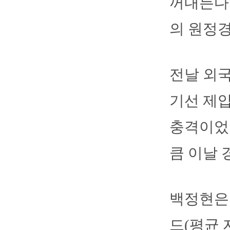
꺼내든다.
의 원정
전날 외국
기선 제압
충격이었다
큼 이날 
백정현은 
드(평균 자