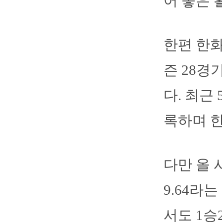
어 좋은 
한편 한화
즌 28경
다. 최근
록하며 한
다만 올 
9.64라
서도 1승