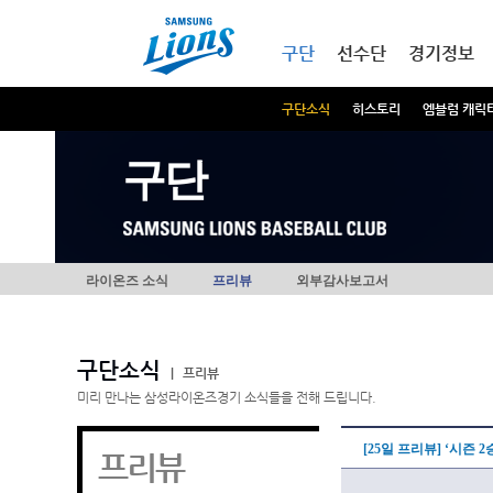
본문내용 바로가기
메인메뉴 바로가기
구단
선수단
경기정보
구단소식
히스토리
엠블럼 캐릭
구단
라이온즈 소식
프리뷰
외부감사보고서
구단소식
|
프리뷰
미리 만나는 삼성라이온즈경기 소식들을 전해 드립니다.
[25일 프리뷰] ‘시즌 
프리뷰