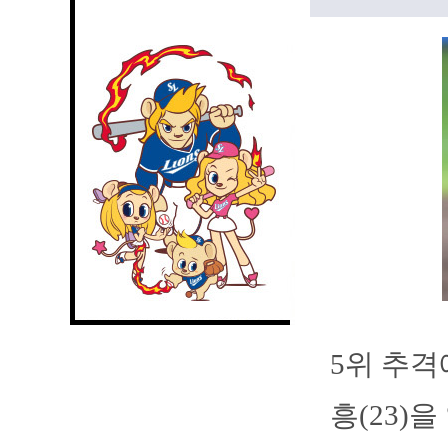
5위 추격
흥(23)