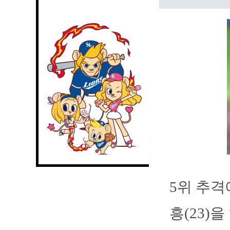
5위 추격
흥(23)