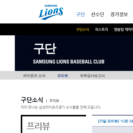
본문내용 바로가기
메인메뉴 바로가기
구단
선수단
경기정보
구단소식
히스토리
엠블럼 캐릭
구단
라이온즈 소식
프리뷰
외부감사보고서
구단소식
|
프리뷰
미리 만나는 삼성라이온즈경기 소식들을 전해 드립니다.
[25일 프리뷰] ‘시즌 
프리뷰