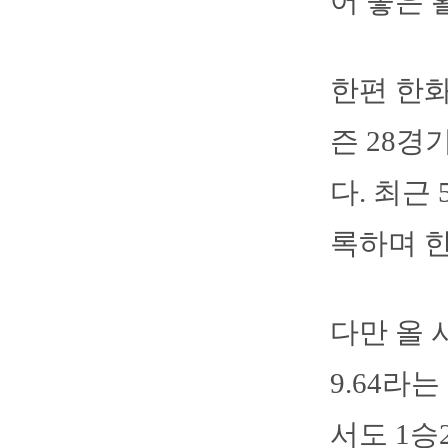
어 좋은 
한편 한화
즌 28경
다. 최근
록하며 한
다만 올 
9.64라
서도 1승