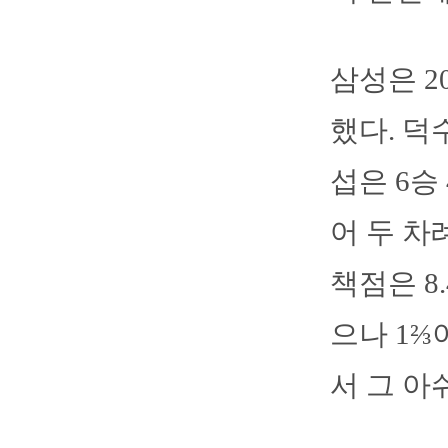
삼성은 2
했다. 덕
섭은 6승
어 두 차
책점은 8
으나 1⅔
서 그 아