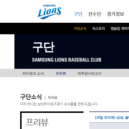
본문내용 바로가기
메인메뉴 바로가기
구단
선수단
경기정보
구단소식
히스토리
엠블럼 캐릭
구단
라이온즈 소식
프리뷰
외부감사보고서
구단소식
|
프리뷰
미리 만나는 삼성라이온즈경기 소식들을 전해 드립니다.
[20일 프리뷰] 삼성,
프리뷰