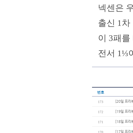
넥센은 우
출신 1차
이 3패를 
전서 1⅓
번호
[20일 프리
173
[19일 프리
172
[18일 프리
171
[17일 프리
170