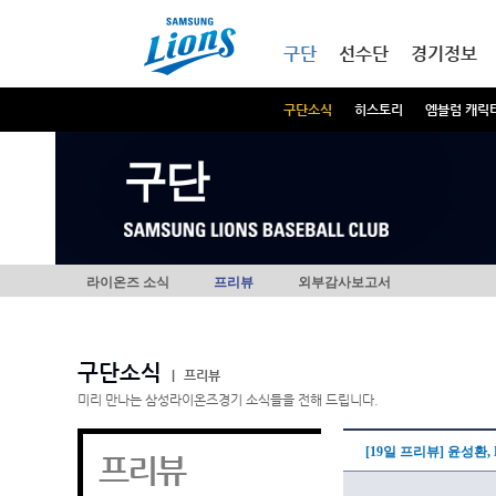
본문내용 바로가기
메인메뉴 바로가기
구단
선수단
경기정보
구단소식
히스토리
엠블럼 캐릭
구단
라이온즈 소식
프리뷰
외부감사보고서
구단소식
|
프리뷰
미리 만나는 삼성라이온즈경기 소식들을 전해 드립니다.
[19일 프리뷰] 윤성환,
프리뷰