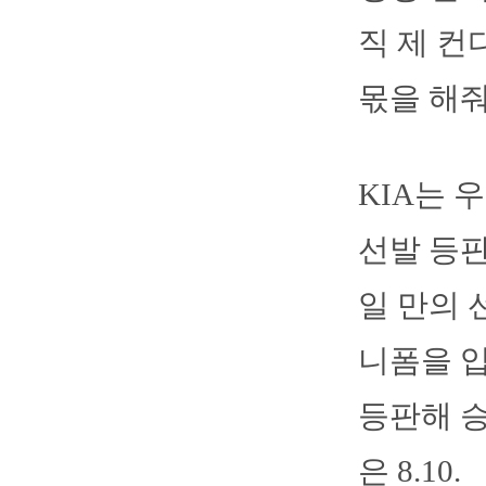
직 제 컨
몫을 해줘
KIA는 
선발 등판이
일 만의 
니폼을 입
등판해 승
은 8.10.