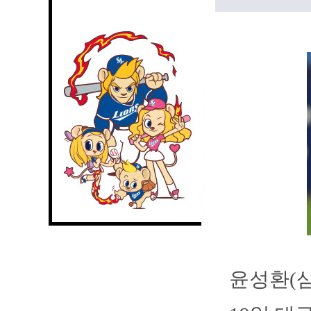
윤성환(삼