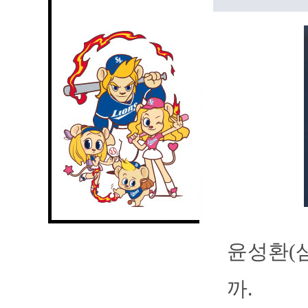
윤성환(
까.