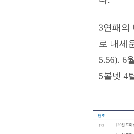
3연패의
로 내세운
5.56)
5볼넷 4
번호
[20일 프리
173