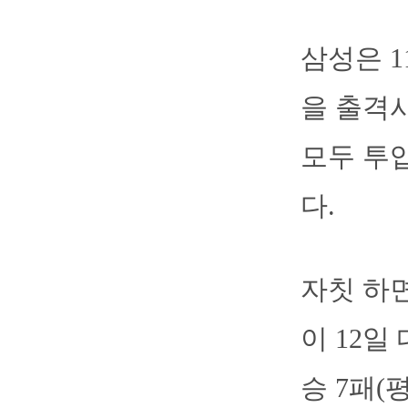
삼성은 1
을 출격
모두 투
다.
자칫 하
이 12일
승 7패(