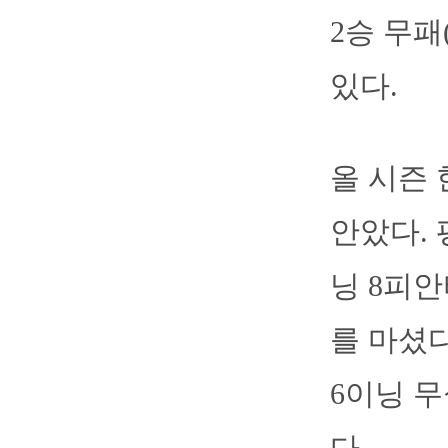
2승 무패
있다.
올 시즌 
안았다. 
닝 8피안
를 마셨다
6이닝 무
다.