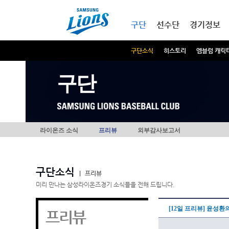
본문내용 바로가기
메인메뉴 바로가기
구단
선수단
경기정보
구단소식
히스토리
엠블럼 캐릭
구단
라이온즈 소식
프리뷰
외부감사보고서
구단소식
|
프리뷰
미리 만나는 삼성라이온즈경기 소식들을 전해 드립니다.
[12일 프리뷰] 윤성
프리뷰