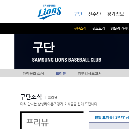
본문내용 바로가기
메인메뉴 바로가기
구단
선수단
경기정보
구단소식
히스토리
엠블럼 캐릭
구단
라이온즈 소식
프리뷰
외부감사보고서
구단소식
|
프리뷰
미리 만나는 삼성라이온즈경기 소식들을 전해 드립니다.
[8일 프리뷰] '2연패'
프리뷰