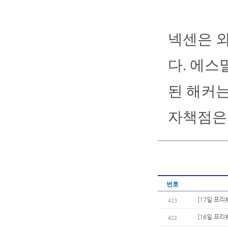
넥센은 외
다. 에스
된 해커는
자책점은 
번호
[17일 프리
423
[16일 프리
422