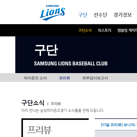
본문내용 바로가기
메인메뉴 바로가기
구단
선수단
경기정보
구단소식
히스토리
엠블럼 캐릭
구단
라이온즈 소식
프리뷰
외부감사보고서
구단소식
|
프리뷰
미리 만나는 삼성라이온즈경기 소식들을 전해 드립니다.
[15일 프리뷰] 보니야
프리뷰