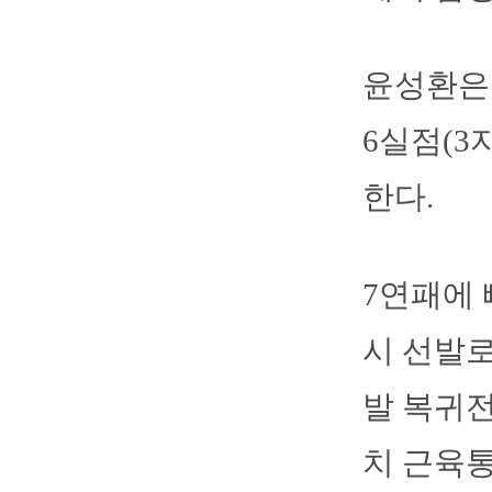
윤성환은 
6실점(3
한다.
7연패에 
시 선발로
발 복귀전
치 근육