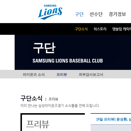
본문내용 바로가기
메인메뉴 바로가기
구단
선수단
경기정보
구단소식
히스토리
엠블럼 캐릭
구단
라이온즈 소식
프리뷰
외부감사보고서
구단소식
|
프리뷰
미리 만나는 삼성라이온즈경기 소식들을 전해 드립니다.
[9일 프리뷰] 윤성환,
프리뷰