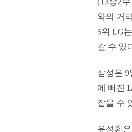
(13승2
와의 거리
5위 LG
갈 수 있다
삼성은 9
에 빠진 
잡을 수 
윤성환은 