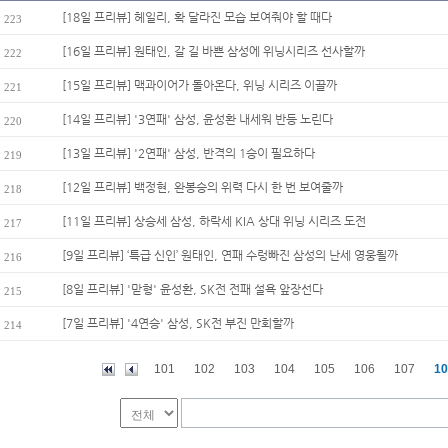
[18일 프리뷰] 헤일리, 확 달라진 모습 보여줘야 할 때다
223
[16일 프리뷰] 원태인, 갈 길 바쁜 삼성에 위닝시리즈 선사할까
222
[15일 프리뷰] 맥과이어가 돌아온다, 위닝 시리즈 이끌까
221
[14일 프리뷰] '3연패' 삼성, 윤성환 내세워 반등 노린다
220
[13일 프리뷰] '2연패' 삼성, 반격의 1승이 필요하다
219
[12일 프리뷰] 백정현, 완봉승의 위력 다시 한 번 보여줄까
218
[11일 프리뷰] 상승세 삼성, 하락세 KIA 상대 위닝 시리즈 도전
217
[9일 프리뷰] ‘특급 신인’ 원태인, 연패 수렁빠진 삼성의 난세 영웅될까
216
[8일 프리뷰] '맏형' 윤성환, SK전 전패 설욕 앞장선다
215
[7일 프리뷰] '4연승' 삼성, SK전 부진 만회할까
214
101
102
103
104
105
106
107
10