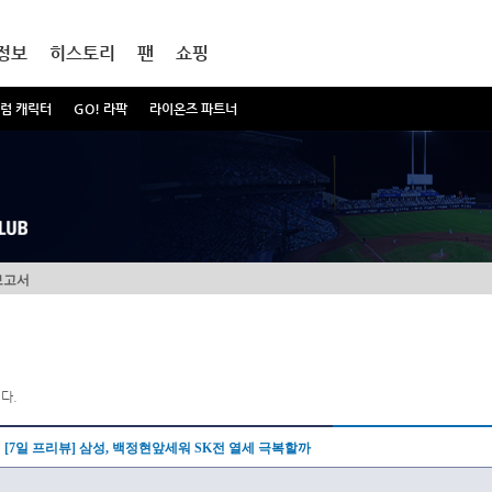
정보
히스토리
팬
쇼핑
럼 캐릭터
GO! 라팍
라이온즈 파트너
보고서
다.
[7일 프리뷰] 삼성, 백정현앞세워 SK전 열세 극복할까