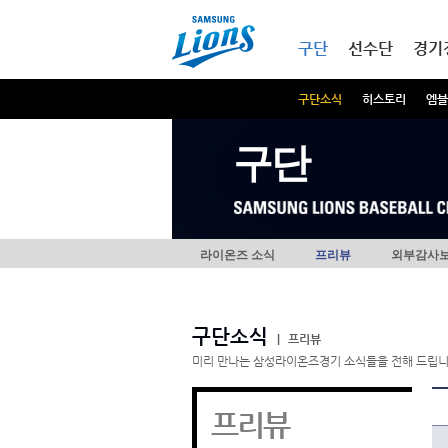
본문내용 바로가기
메인메뉴 바로가기
구단
선수단
경기
구단소식
히스토리
엠블
구단
라이온즈 소식
프리뷰
외부감사
구단소식
|
프리뷰
미리 만나는 삼성라이온즈경기 소식들을 전해 드립니
프리뷰