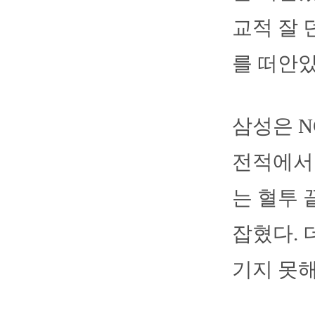
교적 잘 
를 떠안았
삼성은 N
전적에서 
는 혈투 
잡혔다. 
기지 못해