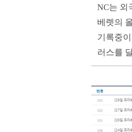
NC는 외
베렛의 올
기록중이다
러스를 달
번호
[28일 프리
153
[27일 프리
152
[26일 프리
151
[24일 프리
150