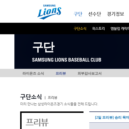
본문내용 바로가기
메인메뉴 바로가기
구단
선수단
경기정보
구단소식
히스토리
엠블럼 캐릭
구단
라이온즈 소식
프리뷰
외부감사보고서
구단소식
|
프리뷰
미리 만나는 삼성라이온즈경기 소식들을 전해 드립니다.
[2일 프리뷰] 승리 목
프리뷰