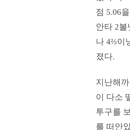
점 5.0
안타 2볼
나 4⅔이
졌다.
지난해까
이 다소 
투구를 보
를 떠안았