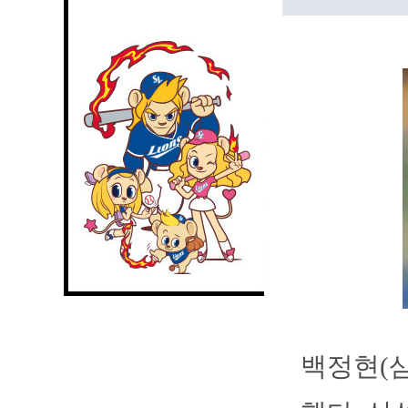
백정현(삼