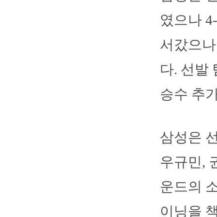
였으나 4
서갔으나
다. 선발
승수 추가
삼성은 선
우규민, 
운드의 소
이닝을 책