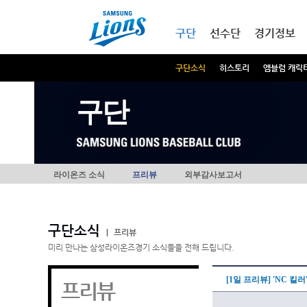
본문내용 바로가기
메인메뉴 바로가기
구단
선수단
경기정보
구단소식
히스토리
엠블럼 캐릭
구단
라이온즈 소식
프리뷰
외부감사보고서
구단소식
|
프리뷰
미리 만나는 삼성라이온즈경기 소식들을 전해 드립니다.
[1일 프리뷰] 'NC 
프리뷰