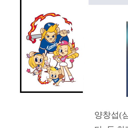
양창섭(삼