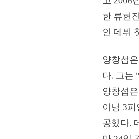
고 200
한 류현진
인 데뷔 
양창섭은 
다. 그는
양창섭은 
이닝 3피
공했다. 
만 24일