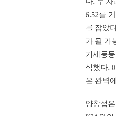
다. 두 
6.52를
를 잡았다
가 될 가
기세등등한
식했다. 
은 완벽에
양창섭은