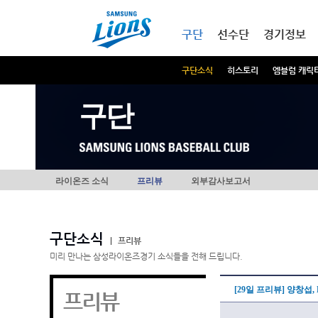
본문내용 바로가기
메인메뉴 바로가기
구단
선수단
경기정보
구단소식
히스토리
엠블럼 캐릭
구단
라이온즈 소식
프리뷰
외부감사보고서
구단소식
|
프리뷰
미리 만나는 삼성라이온즈경기 소식들을 전해 드립니다.
[29일 프리뷰] 양창섭
프리뷰