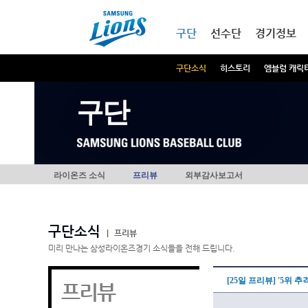
본문내용 바로가기
메인메뉴 바로가기
구단
선수단
경기정보
구단소식
히스토리
엠블럼 캐릭
구단
라이온즈 소식
프리뷰
외부감사보고서
구단소식
|
프리뷰
미리 만나는 삼성라이온즈경기 소식들을 전해 드립니다.
[25일 프리뷰] '5위 
프리뷰