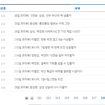
번호
제목
[6일 프리뷰] '3연승' 삼성, 선두 두산의 벽 넘을까
123
[5일 프리뷰] 윤성환, 퐁당퐁당 행보는 이제 그만
122
[4일 프리뷰] 삼성, 백정현 내세워 NC전 기선 제압 나선다
121
[16일 프리뷰] 아델만, 한화 악연 끊고 8승 사냥할까
120
[15일 프리뷰] 보니야, 7승향한 세 번째 도전 성공할까
119
[14일 프리뷰] 양창섭, 넥센의 10연승 질주 저지할까
118
[12일 프리뷰] 백정현, 설욕의 기회를 살릴 수 있을까
117
[11일 프리뷰] 아델만, 외인 특급의 위력을 발휘할 시점이다
116
[10일 프리뷰] 보니야, 7승+팀 2연승 도전
115
[9일 프리뷰] 윤성환, 삼성 상승세 다시 이끌까
114
111
112
113
114
115
116
117
11