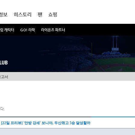
정보
히스토리
팬
쇼핑
럼 캐릭터
GO! 라팍
라이온즈 파트너
보고서
다.
[22일 프리뷰] '안방 강세' 보니야, 두산꺾고 5승 달성할까