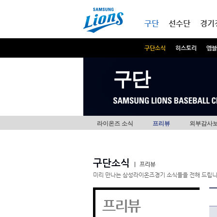
본문내용 바로가기
메인메뉴 바로가기
구단
선수단
경기
구단소식
히스토리
엠블
구단
라이온즈 소식
프리뷰
외부감사
구단소식
|
프리뷰
미리 만나는 삼성라이온즈경기 소식들을 전해 드립니
프리뷰