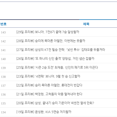
번호
제목
[29일 프리뷰] 보니야, 7전8기 끝에 7승 달성할까
143
[28일 프리뷰] 승리에 목마른 아델만, 이번에는 웃을까
142
[27일 프리뷰] 삼성의 KT전 필승 전략, '낯선 투수' 김태오를 두들겨라
141
[26일 프리뷰] ‘또 하나의 신인 출격’ 양창섭, 거인 샘슨 잡을까
140
[25일 프리뷰] ‘시즌 2승 도전’ 최채흥, 신인의 패기로 5위 이끈다
139
[23일 프리뷰] '4연패' 보니야, 9월 첫 승 신고할까
138
[22일 프리뷰] 승리 목마른 아델만, 롯데전이 반갑다
137
[21일 프리뷰] 백정현, 고척돔의 악몽 떨쳐내야 한다
136
[20일 프리뷰] 삼성, 끝내기 승리 기운이어 넥센전 열세 만회?
135
[19일 프리뷰] 윤성환, KIA 5연승 저지할까
134