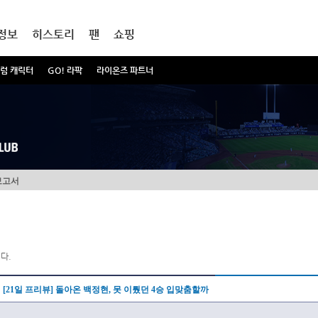
정보
히스토리
팬
쇼핑
럼 캐릭터
GO! 라팍
라이온즈 파트너
보고서
다.
[21일 프리뷰] 돌아온 백정현, 못 이뤘던 4승 입맞춤할까