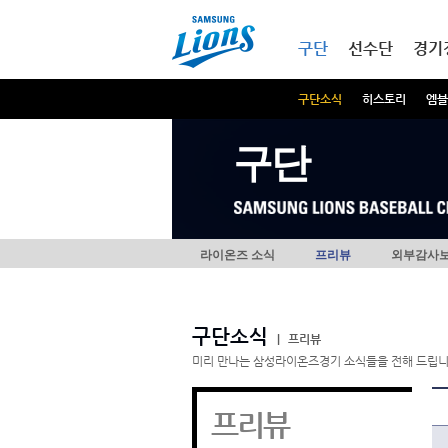
본문내용 바로가기
메인메뉴 바로가기
구단
선수단
경기
구단소식
히스토리
엠블
구단
라이온즈 소식
프리뷰
외부감사
구단소식
|
프리뷰
미리 만나는 삼성라이온즈경기 소식들을 전해 드립니
프리뷰