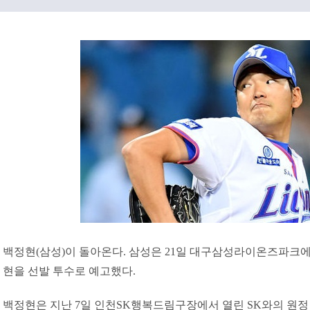
백정현(삼성)이 돌아온다. 삼성은 21일 대구삼성라이온즈파크에
현을 선발 투수로 예고했다.
백정현은 지난 7일 인천SK행복드림구장에서 열린 SK와의 원정