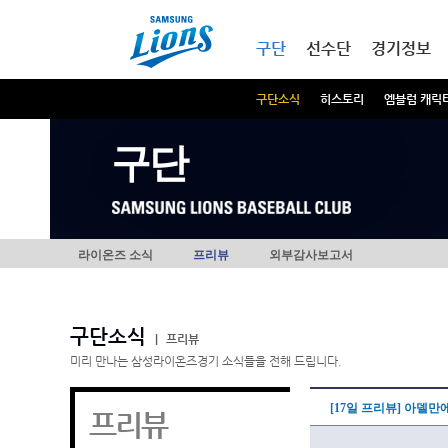
본문내용 바로가기
메인메뉴 바로가기
구단
선수단
경기정보
구단소식
히스토리
엠블럼 캐릭
구단
라이온즈 소식
프리뷰
외부감사보고서
구단소식
|
프리뷰
미리 만나는 삼성라이온즈경기 소식들을 전해 드립니다.
[17일 프리뷰] 아델만
프리뷰