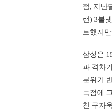
점, 지난
런) 3볼
트했지만
삼성은 1
과 격차가
분위기 반
득점에 그
친 구자욱