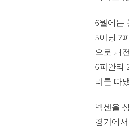
6월에는 
5이닝 7
으로 패전
6피안타 
리를 따냈
넥센을 상
경기에서 