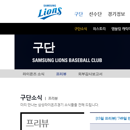
본문내용 바로가기
메인메뉴 바로가기
구단
선수단
경기정보
구단소식
히스토리
엠블럼 캐릭
구단
라이온즈 소식
프리뷰
외부감사보고서
구단소식
|
프리뷰
미리 만나는 삼성라이온즈경기 소식들을 전해 드립니다.
[15일 프리뷰] '749
프리뷰