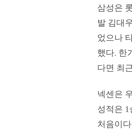
삼성은 롯
발 김대우
었으나 타
했다. 한
다면 최근
넥센은 우
성적은 1
처음이다