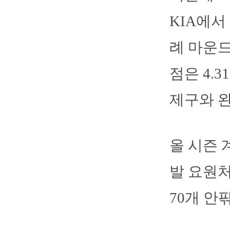
KIA에서
례 마운드
점은 4.
제구와 완
올 시즌 
발 요원처
70개 안