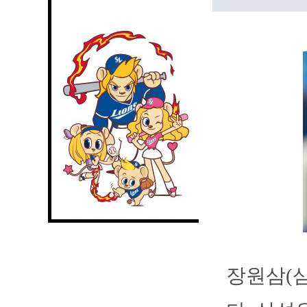
장원삼(삼