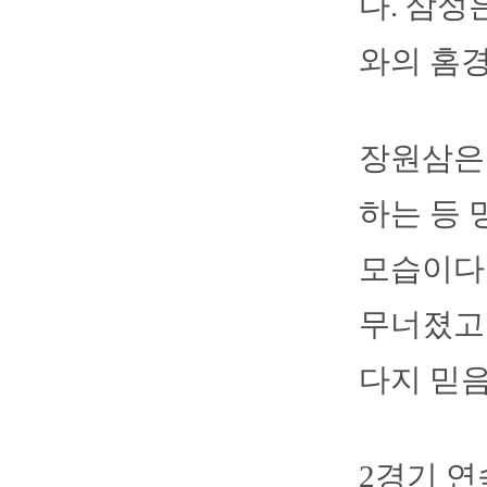
다. 삼성
와의 홈
장원삼은 
하는 등 
모습이다.
무너졌고 
다지 믿음
2경기 연