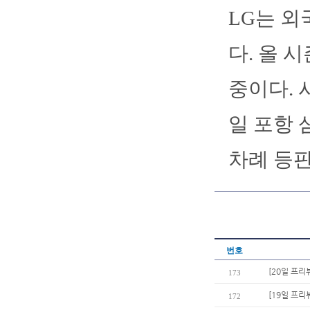
LG는 외
다. 올 시
중이다. 
일 포항 
차례 등판
번호
[20일 프리
173
[19일 프리
172