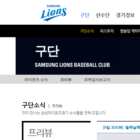
본문내용 바로가기
메인메뉴 바로가기
구단
선수단
경기정보
구단소식
히스토리
엠블럼 캐릭
구단
라이온즈 소식
프리뷰
외부감사보고서
구단소식
|
프리뷰
미리 만나는 삼성라이온즈경기 소식들을 전해 드립니다.
[9일 프리뷰] '들쭉날
프리뷰