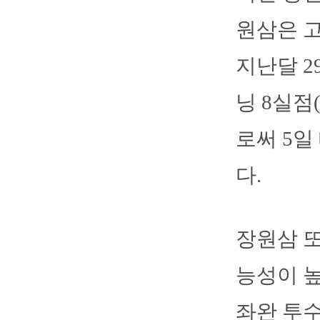
원삼은 고
지난달 2
닝 8실점
로써 5일
다.
장원삼 또
능성이 높
좌완 투수