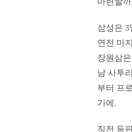
마련할까
삼성은 3
연전 마지
장원삼은 
남 사투리
부터 프로
기에.
직전 등판