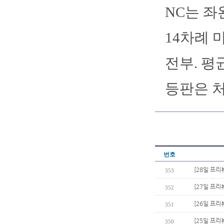
NC는 좌
14차례 
전부. 평
등판은 
번호
[28일 프리
353
[27일 프리
352
[26일 프리
351
[25일 프리
350