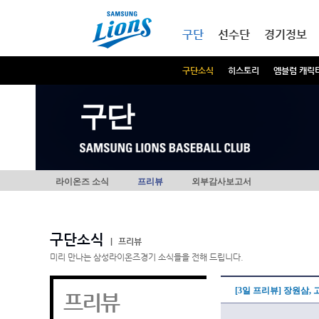
본문내용 바로가기
메인메뉴 바로가기
구단
선수단
경기정보
구단소식
히스토리
엠블럼 캐릭
구단
라이온즈 소식
프리뷰
외부감사보고서
구단소식
|
프리뷰
미리 만나는 삼성라이온즈경기 소식들을 전해 드립니다.
[3일 프리뷰] 장원삼
프리뷰