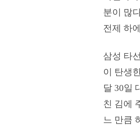
분이 많다
전제 하
삼성 타선
이 탄생한
달 30일
친 김에 
느 만큼 