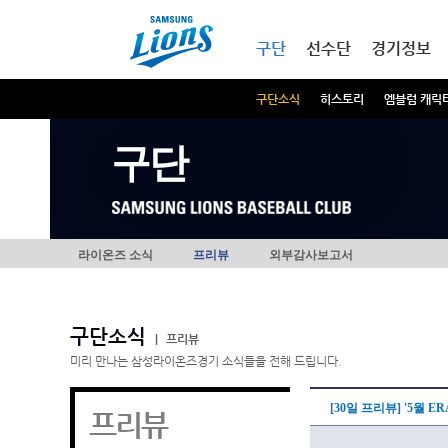
본문내용 바로가기
메인메뉴 바로가기
구단
선수단
경기정보
구단소식
히스토리
엠블럼 캐릭
구단
라이온즈 소식
프리뷰
외부감사보고서
구단소식
|
프리뷰
미리 만나는 삼성라이온즈경기 소식들을 전해 드립니다.
[30일 프리뷰] '5월 E
프리뷰