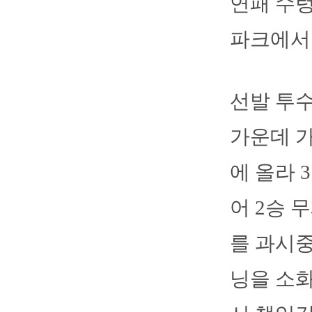
연패 수렁
파크에서 
선발 투수
가운데 가
에 올라 
어 2승 
를 과시중
닝을 소