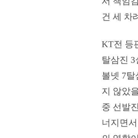
서 책임감
건 세 차
KT전 등
탈삼진 3
볼넷 7탈
지 않았을
중 선발진
너지면서 