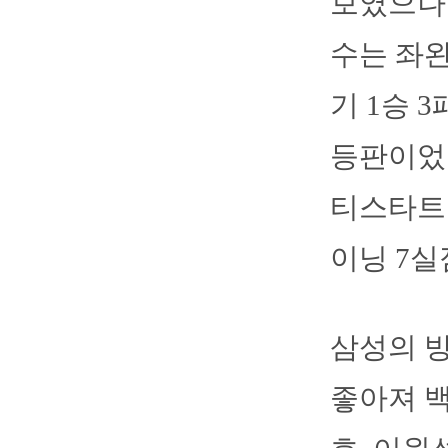
보였으나 
수는 좌완
기 1승 
등판이었던
티스타트를
이닝 7실
삼성의 
좋아져 백