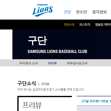
본문내용 바로가기
메인메뉴 바로가기
구단
선수단
경기정보
구단소식
히스토리
엠블럼 캐릭
구단
라이온즈 소식
프리뷰
외부감사보고서
구단소식
|
프리뷰
미리 만나는 삼성라이온즈경기 소식들을 전해 드립니다.
[25일 프리뷰] '4연승
프리뷰