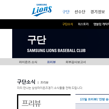
본문내용 바로가기
메인메뉴 바로가기
구단
선수단
경기정보
구단소식
히스토리
엠블럼 캐릭
구단
라이온즈 소식
프리뷰
외부감사보고서
구단소식
|
프리뷰
미리 만나는 삼성라이온즈경기 소식들을 전해 드립니다.
[22일 프리뷰] '안방 
프리뷰