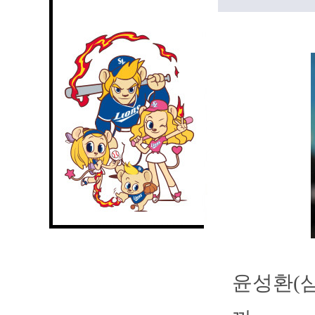
윤성환(삼