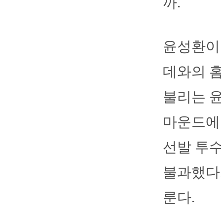
까.
윤성환이
데와의 홈
불리는 윤
마운드에 
선발 투수
불과했다.
룬다.