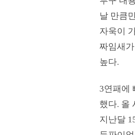
투구 내용
날 만큼만
자욱이 
짜임새가
높다.
3연패에 
했다. 올 
지난달 1
등판이었던