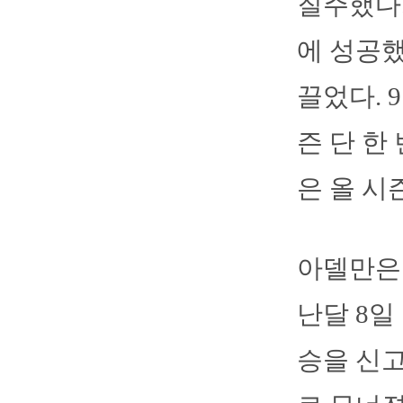
질주했다.
에 성공했
끌었다. 
즌 단 한
은 올 시
아델만은 
난달 8일
승을 신고