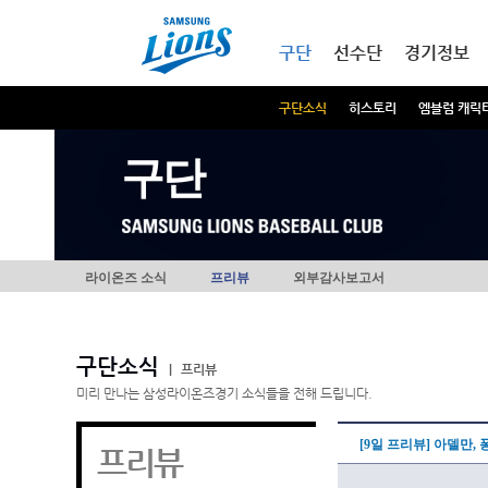
본문내용 바로가기
메인메뉴 바로가기
구단
선수단
경기정보
구단소식
히스토리
엠블럼 캐릭
구단
라이온즈 소식
프리뷰
외부감사보고서
구단소식
|
프리뷰
미리 만나는 삼성라이온즈경기 소식들을 전해 드립니다.
[9일 프리뷰] 아델만
프리뷰