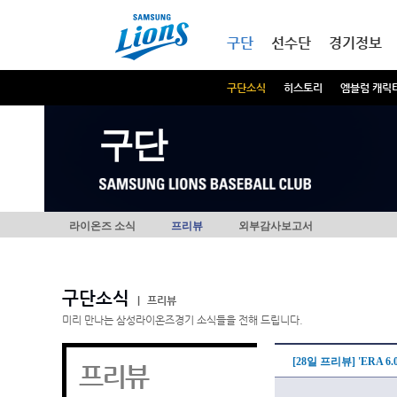
본문내용 바로가기
메인메뉴 바로가기
구단
선수단
경기정보
구단소식
히스토리
엠블럼 캐릭
구단
라이온즈 소식
프리뷰
외부감사보고서
구단소식
|
프리뷰
미리 만나는 삼성라이온즈경기 소식들을 전해 드립니다.
[28일 프리뷰] 'ERA 
프리뷰