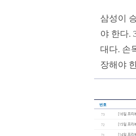
삼성이 
야 한다.
대다. 손
장해야 한
번호
[16일 프리
73
[15일 프리
72
[14일 프리
71