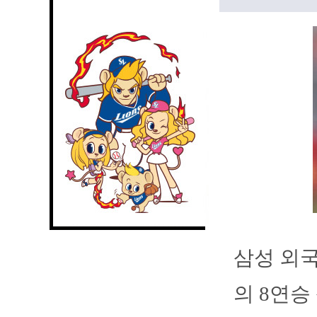
삼성 외국
의 8연승