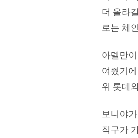
더 올라갈
로는 체인
아델만이 
여줬기에 
위 롯데와
보니야가 
직구가 가