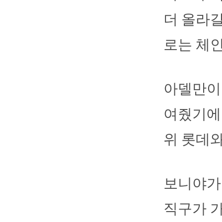
더 올라갈
로는 체인
아델만이 
여줬기에 
위 롯데와
보니야가 
직구가 가