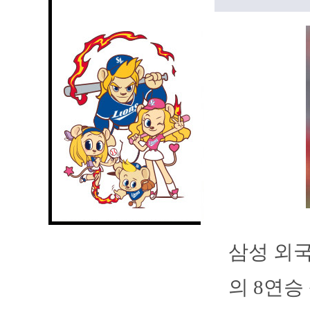
삼성 외국
의 8연승