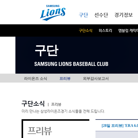
본문내용 바로가기
메인메뉴 바로가기
구단
선수단
경기정보
구단소식
히스토리
엠블럼 캐릭
구단
라이온즈 소식
프리뷰
외부감사보고서
구단소식
|
프리뷰
미리 만나는 삼성라이온즈경기 소식들을 전해 드립니다.
[28일 프리뷰] 'ERA 
프리뷰