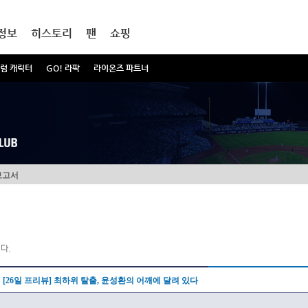
정보
히스토리
팬
쇼핑
럼 캐릭터
GO! 라팍
라이온즈 파트너
보고서
다.
[26일 프리뷰] 최하위 탈출, 윤성환의 어깨에 달려 있다