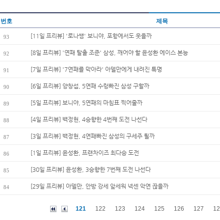
번호
제목
[11일 프리뷰] '로나쌩' 보니야, 포항에서도 웃을까
93
[8일 프리뷰] '연패 탈출 조준' 삼성, 깨어야 할 윤성환 에이스 본능
92
[7일 프리뷰] '7연패를 막아라' 아델만에게 내려진 특명
91
[6일 프리뷰] 양창섭, 5연패 수렁빠진 삼성 구할까
90
[5일 프리뷰] 보니야, 5연패의 마침표 찍어줄까
89
[4일 프리뷰] 백정현, 4승향한 4번째 도전 나선다
88
[3일 프리뷰] 백정현, 4연패빠진 삼성의 구세주 될까
87
[1일 프리뷰] 윤성환, 프랜차이즈 최다승 도전
86
[30일 프리뷰] 윤성환, 3승향한 7번째 도전 나선다
85
[29일 프리뷰] 아델만, 안방 강세 앞세워 넥센 악연 끊을까
84
121
122
123
124
125
126
127
12