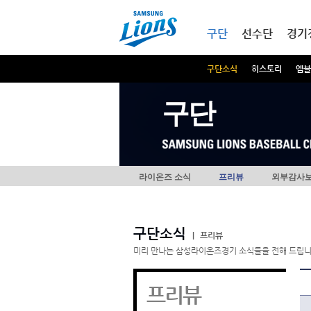
본문내용 바로가기
메인메뉴 바로가기
구단
선수단
경기
구단소식
히스토리
엠블
구단
라이온즈 소식
프리뷰
외부감사
구단소식
|
프리뷰
미리 만나는 삼성라이온즈경기 소식들을 전해 드립니
프리뷰