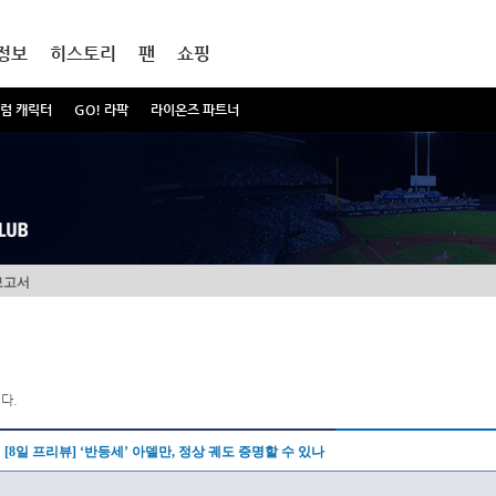
정보
히스토리
팬
쇼핑
럼 캐릭터
GO! 라팍
라이온즈 파트너
보고서
다.
[8일 프리뷰] ‘반등세’ 아델만, 정상 궤도 증명할 수 있나