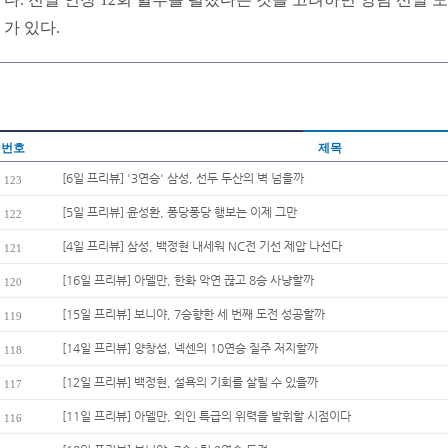
가 있다.
번호
제목
[6일 프리뷰] '3연승' 삼성, 선두 두산의 벽 넘을까
123
[5일 프리뷰] 윤성환, 퐁당퐁당 행보는 이제 그만
122
[4일 프리뷰] 삼성, 백정현 내세워 NC전 기선 제압 나선다
121
[16일 프리뷰] 아델만, 한화 악연 끊고 8승 사냥할까
120
[15일 프리뷰] 보니야, 7승향한 세 번째 도전 성공할까
119
[14일 프리뷰] 양창섭, 넥센의 10연승 질주 저지할까
118
[12일 프리뷰] 백정현, 설욕의 기회를 살릴 수 있을까
117
[11일 프리뷰] 아델만, 외인 특급의 위력을 발휘할 시점이다
116