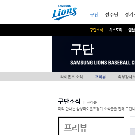
본문내용 바로가기
메인메뉴 바로가기
구단
선수단
경기
구단소식
히스토리
엠블
구단
라이온즈 소식
프리뷰
외부감사
구단소식
|
프리뷰
미리 만나는 삼성라이온즈경기 소식들을 전해 드립니
프리뷰