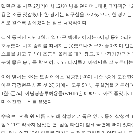
델만은 올 시즌 2경기에서 12⅔이닝을 던지며 1패 평균자책점 4.9
용은 조금 엇갈렸다. 한 경기는 의구심을 자아냈으나, 한 경기는
뒤로 갈수록 좋아졌다는 점은 긍정적이다.
직전 등판인 지난 3월 31일 대구 넥센전에서는 6이닝 동안 5피
호투했다. 비록 승리를 따내지는 못했으나 제구가 좋아지며 만만
스트볼 최고 구속이 조금씩 올라올 때가 됐고, 지난 경기만큼 제
분히 좋은 승부를 할 만하다. SK 타자들이 아델만을 잘 모른다는
이에 맞서는 SK는 토종 에이스 김광현(30)이 시즌 3승에 도전한
아온 김광현은 시즌 첫 2경기에서 모두 5이닝 무실점을 기록하
1할6푼7리, 이닝당출루허용률(WHIP)은 0.90으로 아주 좋았다.
며 여전한 구위를 뽐냈다.
수술로 1년을 쉰 만큼 지난해 삼성전 기록은 없다. 통산 삼성전 
점 3.11로 약하지 않았던 편. 삼성 타선이 침체 국면에 빠져 
다. 전날 연장 12회 혈투를 펼쳤다는 것을 고려하면 양팀 선발 