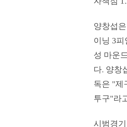
자책점 1
양창섭은 
이닝 3피
성 마운
다. 양창
독은 "
투구"라
시범경기