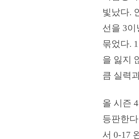
빛났다. 
선을 3이
묶었다. 
을 잃지 
큼 실력과
올 시즌 
등판한다.
서 0-1