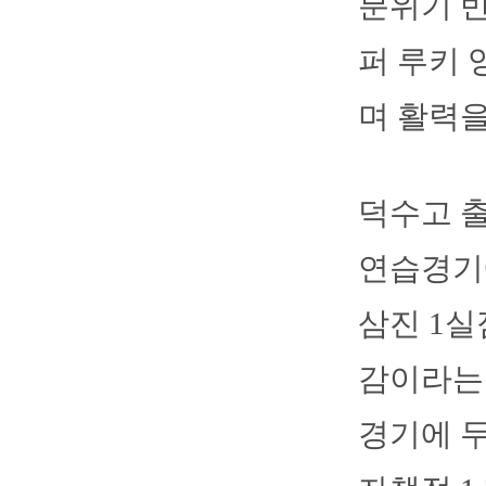
분위기 반
퍼 루키 
며 활력을
덕수고 
연습경기에
삼진 1실
감이라는 
경기에 두