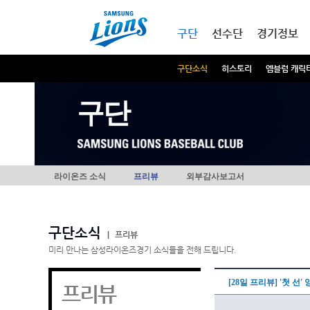
본문내용 바로가기
메인메뉴 바로가기
구단
선수단
경기정보
구단소식
히스토리
엠블럼 캐릭
구단
라이온즈 소식
프리뷰
외부감사보고서
구단소식
|
프리뷰
미리 만나는 삼성라이온즈경기 소식들을 전해 드립니다.
[28일 프리뷰] '첫 선
프리뷰