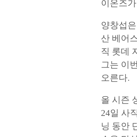
이온즈가
양창섭은
산 베어스
직 롯데
그는 이
오른다.
올 시즌 
24일 사
닝 동안 