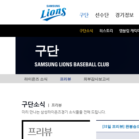
본문내용 바로가기
메인메뉴 바로가기
구단
선수단
경기정보
구단소식
히스토리
엠블럼 캐릭
구단
라이온즈 소식
프리뷰
외부감사보고서
구단소식
|
프리뷰
미리 만나는 삼성라이온즈경기 소식들을 전해 드립니다.
[31일 프리뷰] 완봉
프리뷰