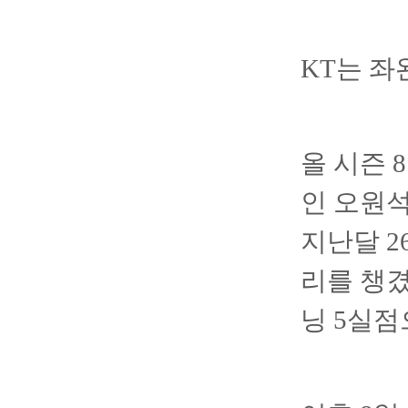
KT는 좌
올 시즌 
인 오원석
지난달 2
리를 챙겼
닝 5실점