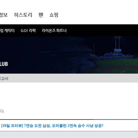
정보
히스토리
팬
쇼핑
럼 캐릭터
GO! 라팍
라이온즈 파트너
보고서
다.
[10일 프리뷰] 7연승 도전 삼성, 오러클린 2연속 승수 사냥 성공?