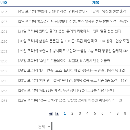
번호
제목
[4일 프리뷰] '한화에 강했다' 삼성, 안방서 분위기 바꿀까…양창섭 선발 출격
1293
[2일 프리뷰] '0.5경기 차 뒤집혔다' 삼성, 보스 앞세워 선두 탈환 도전…폭염도 
1292
[31일 프리뷰] 원태인 출격! 삼성, 롯데와 리턴매치…연패 탈출 선봉 선다
1291
[30일 프리뷰] 삼성의 든든한 ‘탈 KBO급' 특급 외인 페덱, KIA 상대 3연승 도전
1290
[29일 프리뷰] '8연속 위닝시리즈 보인다'…삼성, 8승 무패 양창섭 앞세워 KIA 
1289
[28일 프리뷰] '후반기 키플레이어' 최원태, KIA전서 반전 이끌까
1288
[26일 프리뷰] 'ML 17승' 보스, 드디어 베일 벗는다…곽빈과 데뷔전 맞대결
1287
[25일 프리뷰] '이번엔 다를까' 원태인, 6이닝 갈증 씻고 시즌 5승 도전…17안타
1286
[24일 프리뷰] ‘ML 32승’ 페덱, 두산 상대 KBO리그 2승 사냥 나선다
1285
[23일 프리뷰] '선두 굳히기' 삼성, 양창섭 앞세워 키움전 위닝시리즈 도전
1284
1
2
3
4
5
6
7
8
9