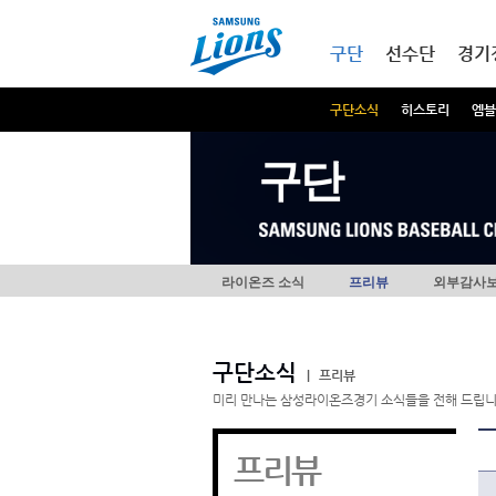
본문내용 바로가기
메인메뉴 바로가기
구단
선수단
경기
구단소식
히스토리
엠블
구단
라이온즈 소식
프리뷰
외부감사
구단소식
|
프리뷰
미리 만나는 삼성라이온즈경기 소식들을 전해 드립니
프리뷰