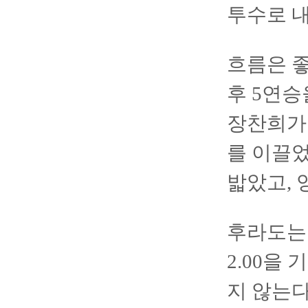
투수로 내
흐름은 좋
후 5연승
장찬희가 
를 이끌었
밟았고, 
후라도는 
2.00을
지 않는다