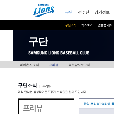
본문내용 바로가기
메인메뉴 바로가기
구단
선수단
경기정보
구단소식
히스토리
엠블럼 캐릭
구단
라이온즈 소식
프리뷰
외부감사보고서
구단소식
|
프리뷰
미리 만나는 삼성라이온즈경기 소식들을 전해 드립니다.
[9일 프리뷰] 승리에 
프리뷰