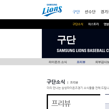
본문내용 바로가기
메인메뉴 바로가기
구단
선수단
경기
구단소식
히스토리
엠블
구단
라이온즈 소식
프리뷰
외부감사
구단소식
|
프리뷰
미리 만나는 삼성라이온즈경기 소식들을 전해 드립니
프리뷰