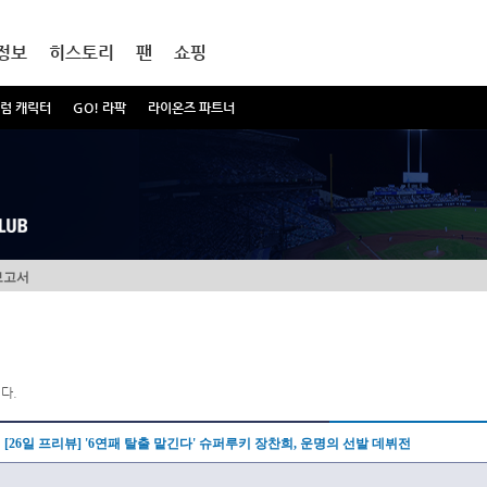
정보
히스토리
팬
쇼핑
럼 캐릭터
GO! 라팍
라이온즈 파트너
보고서
다.
[26일 프리뷰] '6연패 탈출 맡긴다' 슈퍼루키 장찬희, 운명의 선발 데뷔전