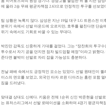
움 히어로즈와의 원정 경기다. 경남고를 졸업한 뒤 올 시즌 삼성
에 올라 2승 무패 평균자책점 2.63으로 안정적인 투구를 선보였다
팀 상황은 녹록지 않다. 삼성은 지난 19일 대구 LG 트윈스전 이
분위기 속에서 선발 마운드에 오르지만, 호투를 펼친다면 단숨에 
위기 속에서도 기회로 바꿀 수 있는 무대다.
박진만 감독도 신중하게 기대를 걸었다. 그는 “장찬희의 투구수는
투수로서 자기 공을 던지면 점차 빌드업할 예정”이라고 밝혔다.
준다면 붙박이 선발로 자리 잡을 가능성도 충분하다.
전날 패배 속에서도 긍정적인 요소는 있었다. 선발 원태인이 
이스의 면모를 보였고, 외국인 타자 르윈 디아즈는 홈런 포함 
짐을 드러냈다.
맞대결 상대도 신예다. 키움은 전체 1순위 신인 박준현을 선발로
는 퓨처스리그에서 선발 로테이션을 소화하며 4경기 평균자책점 