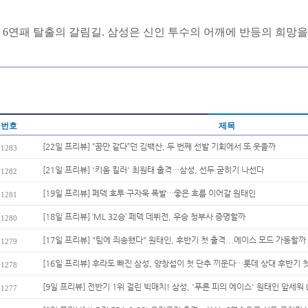
6연패 탈출의 갈림길. 삼성은 신인 투수의 어깨에 반등의 희망을
번호
제목
[22일 프리뷰] “꿈만 같다”던 김백산, 두 번째 선발 기회에서 또 웃을까
1283
[21일 프리뷰] '키움 킬러' 최원태 출격…삼성, 선두 굳히기 나선다
1282
[19일 프리뷰] 페덱 호투·구자욱 폭발…좋은 흐름 이어갈 원태인
1281
[18일 프리뷰] ‘ML 32승’ 페덱 데뷔전, 우승 청부사 증명할까
1280
[17일 프리뷰] "팀에 죄송했다" 원태인, 후반기 첫 출격...에이스 모드 가동할까
1279
[16일 프리뷰] 후라도 빠진 삼성, 양창섭이 첫 단추 끼운다…롯데 상대 후반기 첫
1278
[9일 프리뷰] 전반기 1위 걸린 빅매치! 삼성, '푸른 피의 에이스' 원태인 앞세워 L
1277