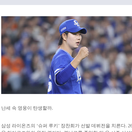
난세 속 영웅이 탄생할까.
삼성 라이온즈의 ‘슈퍼 루키’ 장찬희가 선발 데뷔전을 치른다. 