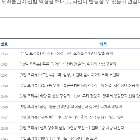
오러클린이 선발 역할을 해내고, 타선이 반등할 수 있을지 관심
번호
제목
[11일 프리뷰] 깨어나라 삼성 타선, 오러클린 3연패 탈출 중책
1253
[10일 프리뷰] ‘푸른 피 에이스’ 원태인 출격, 위기의 삼성 구할까
1252
[9일 프리뷰] ‘KT전 4승 1패’ 삼성, 최원태 앞세워 2위 도약 노린다
1251
[7일 프리뷰] 5월 3승 무패→올곧은병원 MVP 수상…양창섭, KIA 상대 상승
1250
[6일 프리뷰] 벼랑 끝 삼성 구할까…19세 루키 장찬희, 광주서 양현종과 선발 
1249
[5일 프리뷰] 삼성, 믿을 건 4연승 오러클린과 살아난 디아즈 방망이
1248
[4일 프리뷰] '푸른 피의 에이스' 원태인 출격, 삼성 위닝시리즈 이끈다
1247
[3일 프리뷰] 선두 맹추격 삼성, 3연승 도전…최원태 3승 사냥 나선다
1246
[2일 프리뷰] 'ERA 1위' 후라도, NC 상대 4승 도전
1245