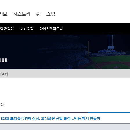
정보
히스토리
팬
쇼핑
럼 캐릭터
GO! 라팍
라이온즈 파트너
보고서
다.
[23일 프리뷰] 3연패 삼성, 오러클린 선발 출격…반등 계기 만들까