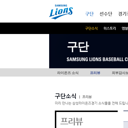
본문내용 바로가기
메인메뉴 바로가기
구단
선수단
경기
구단소식
히스토리
엠블
구단
라이온즈 소식
프리뷰
외부감사
구단소식
|
프리뷰
미리 만나는 삼성라이온즈경기 소식들을 전해 드립니
프리뷰