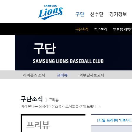
본문내용 바로가기
메인메뉴 바로가기
구단
선수단
경기정보
구단소식
히스토리
엠블럼 캐릭
구단
라이온즈 소식
프리뷰
외부감사보고서
구단소식
|
프리뷰
미리 만나는 삼성라이온즈경기 소식들을 전해 드립니다.
[21일 프리뷰] ‘ERA 
프리뷰