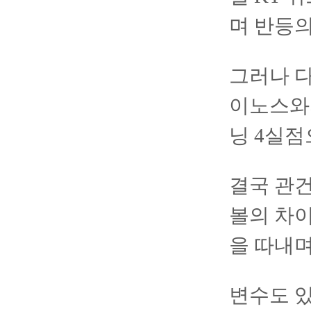
며 반등의
그러나 다
이노스와
닝 4실점
결국 관건
볼의 차이
을 따내며
변수도 있