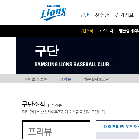
본문내용 바로가기
메인메뉴 바로가기
구단
선수단
경기정보
구단소식
히스토리
엠블럼 캐릭
구단
라이온즈 소식
프리뷰
외부감사보고서
구단소식
|
프리뷰
미리 만나는 삼성라이온즈경기 소식들을 전해 드립니다.
[18일 프리뷰] 우천 
프리뷰