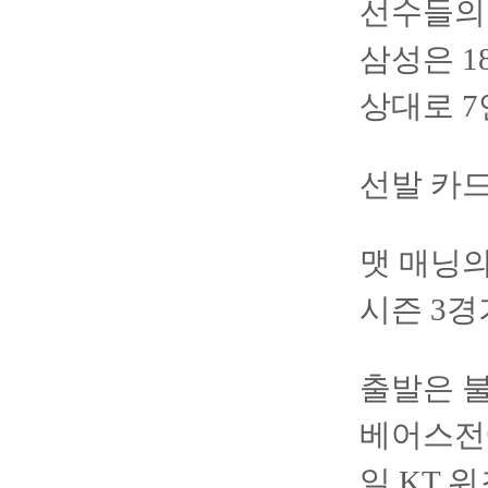
선수들의
삼성은 
상대로 7
선발 카드
맷 매닝의
시즌 3경
출발은 불
베어스전에
일 KT 