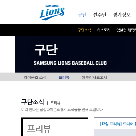
본문내용 바로가기
메인메뉴 바로가기
구단
선수단
경기정보
구단소식
히스토리
엠블럼 캐릭
구단
라이온즈 소식
프리뷰
외부감사보고서
구단소식
|
프리뷰
미리 만나는 삼성라이온즈경기 소식들을 전해 드립니다.
[12일 프리뷰] 드디
프리뷰