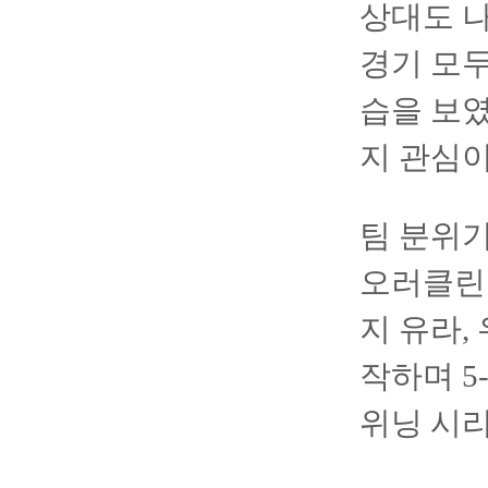
상대도 나
경기 모두
습을 보였
지 관심이
팀 분위기
오러클린
지 유라,
작하며 5
위닝 시