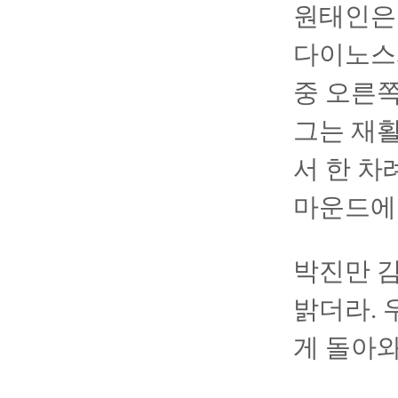
원태인은
다이노스와
중 오른
그는 재활
서 한 차
마운드에
박진만 감
밝더라. 
게 돌아와