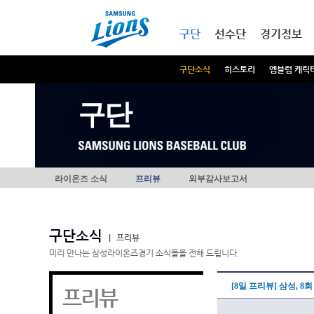
본문내용 바로가기
메인메뉴 바로가기
구단
선수단
경기정보
구단소식
히스토리
엠블럼 캐릭
구단
라이온즈 소식
프리뷰
외부감사보고서
구단소식
|
프리뷰
미리 만나는 삼성라이온즈경기 소식들을 전해 드립니다.
[8일 프리뷰] 삼성,
프리뷰