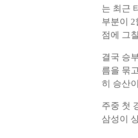
는 최근 
부분이 2
점에 그칠
결국 승부
름을 묶
히 승산이
주중 첫 
삼성이 상