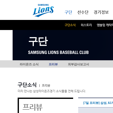
본문내용 바로가기
메인메뉴 바로가기
구단
선수단
경기정보
구단소식
히스토리
엠블럼 캐릭
구단
라이온즈 소식
프리뷰
외부감사보고서
구단소식
|
프리뷰
미리 만나는 삼성라이온즈경기 소식들을 전해 드립니다.
[7일 프리뷰] 삼성, 
프리뷰