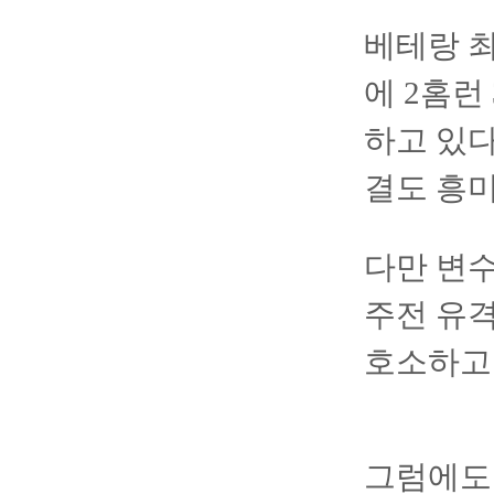
베테랑 최
에 2홈런
하고 있다
결도 흥미
다만 변수
주전 유
호소하고
그럼에도 