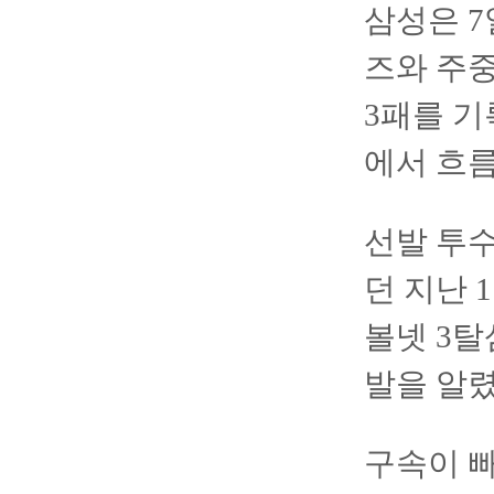
삼성은 7
즈와 주중
3패를 기
에서 흐름
선발 투수
던 지난 
볼넷 3탈
발을 알렸
구속이 빠