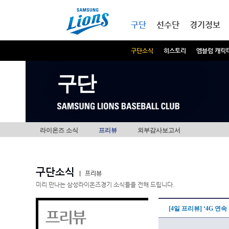
본문내용 바로가기
메인메뉴 바로가기
구단
선수단
경기정보
구단소식
히스토리
엠블럼 캐릭
구단
라이온즈 소식
프리뷰
외부감사보고서
구단소식
|
프리뷰
미리 만나는 삼성라이온즈경기 소식들을 전해 드립니다.
[4일 프리뷰] ‘4G 연
프리뷰