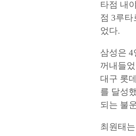
타점 내야
점 3루타
었다.
삼성은 4
꺼내들었다
대구 롯
를 달성
되는 불
최원태는 