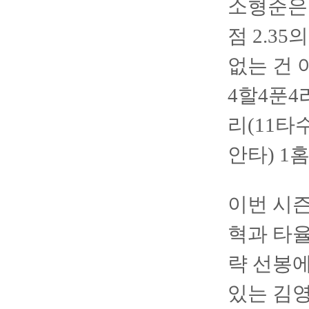
소형준은 
점 2.3
없는 건 
4할4푼4
리(11타수
안타) 1
이번 시즌
혁과 타율
략 선봉에
있는 김영